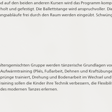
nd auf den beiden anderen Kursen wird das Programm kompl
lt und gefestigt. Die Ballettstange wird anspruchvoller. D
ngsabläufe frei durch den Raum werden eingeübt. Schwün
 altersgemischten Gruppe werden tänzerische Grundlagen vora
ufwärmtraining (Pliés, Fußarbeit, Dehnen und Kraftübunge
rünge trainiert, Drehung und Bodenarbeit im Wechsel und sc
ining sollen die Kinder ihre Technik verbessern, die Flexibil
es modernen Tanzes erlernen.