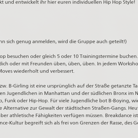
 und entwickelt ihr hier euren individuellen Hip Hop Style!
nn sich genug anmelden, wird die Gruppe auch geteilt!)
p besuchen oder gleich 5 oder 10 Trainingstermine buchen.
 dich oder mit Freunden üben, üben, üben. In jedem Worksho
Moves wiederholt und verbessert.
. B-Girling ist eine ursprünglich auf der Straße getanzte Tan
n Jugendlichen in Manhattan und der südlichen Bronx im N
p, Funk oder Hip-Hop. Für viele Jugendliche bot B-Boying, w
 Alternative zur Gewalt der städtischen Straßen-Gangs. Heu
 über athletische Fähigkeiten verfügen müssen. Breakdance is
-Kultur begreift sich als frei von Grenzen der Rasse, des Ges