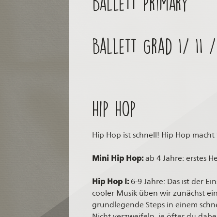
Ballett Primary
Ballett Grad I/ II / 
Hip Hop
Hip Hop ist schnell! Hip Hop mach
Mini Hip Hop:
ab 4 Jahre: erstes 
Hip Hop I:
6-9 Jahre: Das ist der E
cooler Musik üben wir zunächst ei
grundlegende Steps in einem sch
Nicht verzweifeln, je öfter du dabei