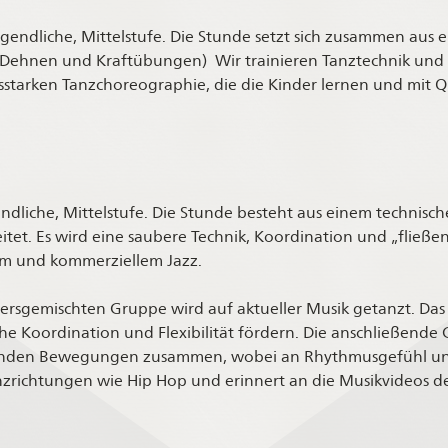
ugendliche, Mittelstufe. Die Stunde setzt sich zusammen aus
, Dehnen und Kraftübungen) Wir trainieren Tanztechnik und 
starken Tanzchoreographie, die die Kinder lernen und mit Qu
gendliche, Mittelstufe. Die Stunde besteht aus einem technis
tet. Es wird eine saubere Technik, Koordination und „fließend
hem und kommerziellem Jazz.
altersgemischten Gruppe wird auf aktueller Musik getanzt. Das
oordination und Flexibilität fördern. Die anschließende C
ßenden Bewegungen zusammen, wobei an Rhythmusgefühl und 
nzrichtungen wie Hip Hop und erinnert an die Musikvideos der