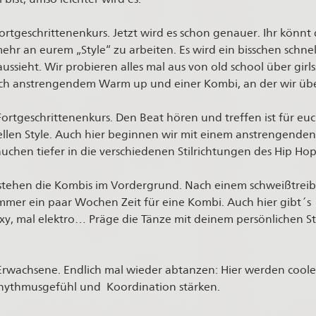
 Fortgeschrittenenkurs. Jetzt wird es schon genauer. Ihr könn
ehr an eurem „Style“ zu arbeiten. Es wird ein bisschen schnell
sieht. Wir probieren alles mal aus von old school über girls
ich anstrengendem Warm up und einer Kombi, an der wir üb
Fortgeschrittenenkurs. Den Beat hören und treffen ist für euc
ellen Style. Auch hier beginnen wir mit einem anstrengend
chen tiefer in die verschiedenen Stilrichtungen des Hip Hop
 stehen die Kombis im Vordergrund. Nach einem schweißtre
immer ein paar Wochen Zeit für eine Kombi. Auch hier gibt´s
exy, mal elektro… Präge die Tänze mit deinem persönlichen St
Erwachsene. Endlich mal wieder abtanzen: Hier werden cool
Rhythmusgefühl und Koordination stärken.